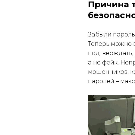
Причина т
безопасно
Забыли пароль 
Теперь можно в
подтверждать, 
а не фейк. Неп
мошенников, к
паролей – мак