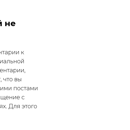
й не
нтарии к
циальной
ментарии,
, что вы
шими постами
бщение с
х. Для этого