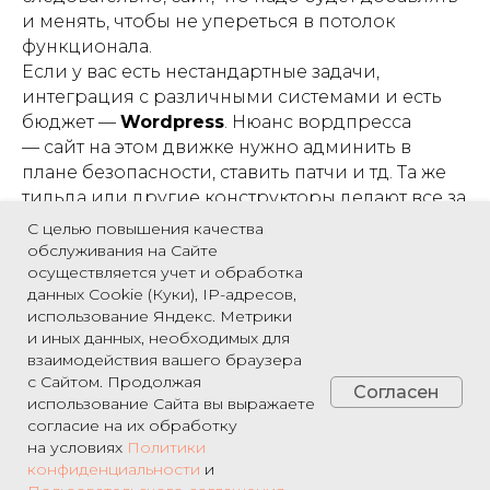
и менять, чтобы не упереться в потолок
функционала.
Если у вас есть нестандартные задачи,
интеграция с различными системами и есть
бюджет —
Wordpress
. Нюанс вордпресса
— сайт на этом движке нужно админить в
плане безопасности, ставить патчи и тд. Та же
тильда или другие конструкторы делают все за
нас.
С целью повышения качества
Если помимо интеграций с учётными
обслуживания на Сайте
осуществляется учет и обработка
системами нужна интеграция с CRM Битрикс
данных Cookie (Куки), IP-адресов,
— выбирайте сайт на
Битрикс
.
использование Яндекс. Метрики
и иных данных, необходимых для
Со всеми остальными вопросами
взаимодействия вашего браузера
обращайтесь к нам
!
с Сайтом. Продолжая
Согласен
использование Сайта вы выражаете
Посмотреть наше портфолио можно
здесь
.
согласие на их обработку
на условиях
Политики
конфиденциальности
и